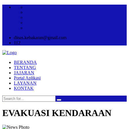
dinas.kebakaran@gmail.com
112
BERANDA
TENTANG
JAJARAN
Portal Aplikasi
LAYANAN
KONTAK
EVAKUASI KENDARAAN